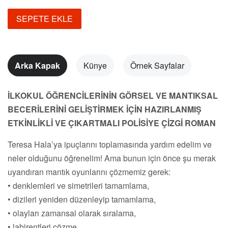
Fiyatı
Fiyat
SEPETE EKLE
Arka Kapak
Künye
Örnek Sayfalar
İLKOKUL ÖĞRENCİLERİNİN GÖRSEL VE MANTIKSAL
BECERİLERİNİ GELİŞTİRMEK İÇİN HAZIRLANMIŞ
ETKİNLİKLİ VE ÇIKARTMALI POLİSİYE ÇİZGİ ROMAN
Teresa Hala’ya ipuçlarını toplamasında yardım edelim ve
neler olduğunu öğrenelim! Ama bunun için önce şu merak
uyandıran mantık oyunlarını çözmemiz gerek:
• denklemleri ve simetrileri tamamlama,
• dizileri yeniden düzenleyip tamamlama,
• olayları zamansal olarak sıralama,
• labirentleri çözme,