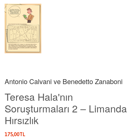
Antonio Calvani ve Benedetto Zanaboni
Teresa Hala'nın
Soruşturmaları 2 – Limanda
Hırsızlık
Etiket
175,00TL
İndirimli