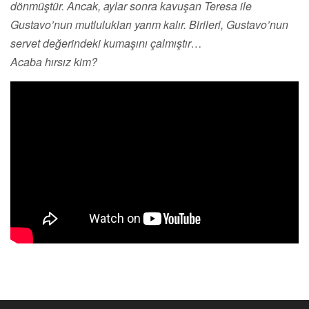
dönmüştür. Ancak, aylar sonra kavuşan Teresa ile
Gustavo’nun mutlulukları yarım kalır. Birileri, Gustavo’nun
servet değerindeki kumaşını çalmıştır…
Acaba hırsız kim?