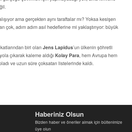
ğil.
lışıyor ama gerçekten aynı taraftalar mı? Yoksa kesişen
an çok, adım adım asıl hedeflerine mi yaklaştırıyor: büyük
katlarından biri olan
Jens Lapidus
’un ülkenin şöhretli
yola çıkarak kaleme aldığı
Kolay Para
, hem Avrupa hem
adı ve uzun süre çoksatan listelerinde kaldı.
Haberiniz Olsun
Bizden haber ve öneriler almak için bültenimize
üye olun