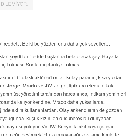
EDILEMIYOR.
yi reddetti. Belki bu yüzden onu daha çok sevdiler….
rı şeydi bu, ileride başlarına bela olacak şey. Hayatta
nçli olması. Sonlarını planlıyor olması.
nın irili ufaklı aktörleri onlar; kolay paranın, kısa yoldan
ler:
Jorge
,
Mrado
ve
JW
. Jorge, tipik ara eleman, kafa
fyanın üst yönetimi tarafından harcanınca, intikam yeminleri
 zorunda kalıyor kendine. Mrado daha yukarılarda,
iğinde aklını kullananlardan. Olaylar kendisinin de gözden
a koyduğunda, küçük kızını da düşünerek bu dünyadan
ramaya koyuluyor. Ve JW. Sosyetik takılmaya çalışan
nı gerçeğe çevirmek için yapmayacağı yok, ama kimlerle