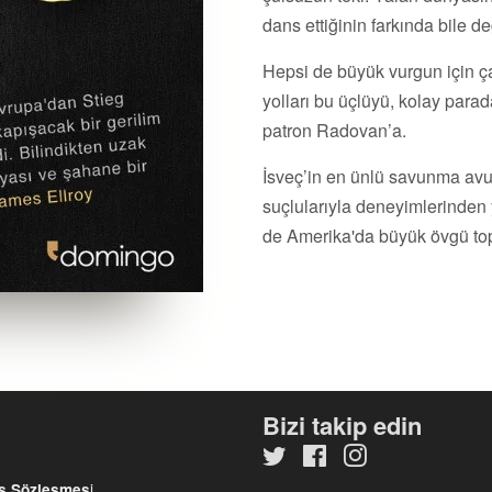
dans ettiğinin farkında bile de
Hepsi de büyük vurgun için ça
yolları bu üçlüyü, kolay parad
patron Radovan’a.
İsveç’in en ünlü savunma avu
suçlularıyla deneyimlerinden 
de Amerika'da büyük övgü topl
Bizi takip edin
Twitter
Facebook
Instagram
i
ış Sözleşmes