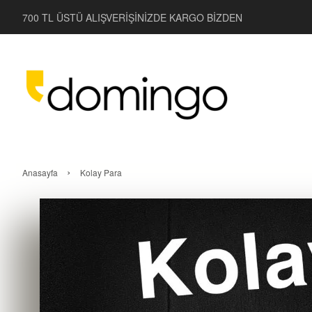
700 TL ÜSTÜ ALIŞVERİŞİNİZDE KARGO BİZDEN
›
Anasayfa
Kolay Para