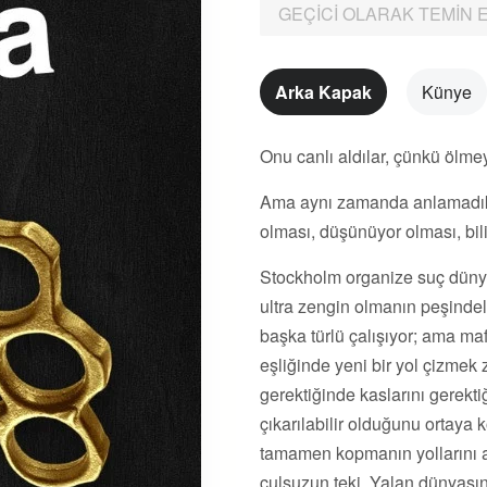
GEÇICI OLARAK TEMIN 
Arka Kapak
Künye
Onu canlı aldılar, çünkü ölme
Ama aynı zamanda anlamadıkla
olması, düşünüyor olması, bili
Stockholm organize suç dünyası
ultra zengin olmanın peşinde
başka türlü çalışıyor; ama ma
eşliğinde yeni bir yol çizmek
gerektiğinde kaslarını gerekt
çıkarılabilir olduğunu ortay
tamamen kopmanın yollarını a
çulsuzun teki. Yalan dünyası