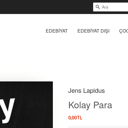
ARA
EDEBİYAT
EDEBİYAT DIŞI
ÇO
Jens Lapidus
Kolay Para
Etiket
0,00TL
İndirimli
Fiyatı
Fiyat