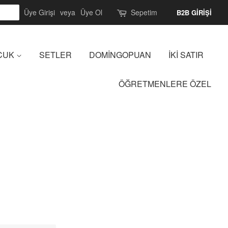
Üye Girişi
veya
Üye Ol
Sepetim
B2B GİRİŞİ
CUK
SETLER
DOMİNGOPUAN
İKİ SATIR
ÖĞRETMENLERE ÖZEL